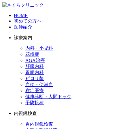
HOME
初めての方へ
医師紹介
診療案内
内科・小児科
花粉症
AGA治療
肝臓内科
胃腸内科
ピロリ菌
血便・便潜血
在宅医療
健康診断・人間ドック
予防接種
内視鏡検査
胃内視鏡検査