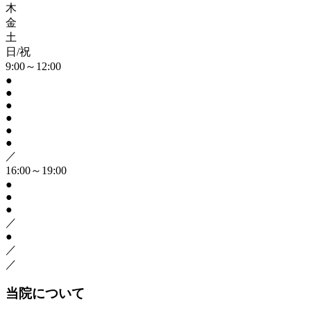
木
金
土
日/祝
9:00～12:00
●
●
●
●
●
●
／
16:00～19:00
●
●
●
／
●
／
／
当院について