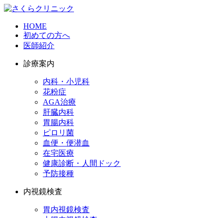
HOME
初めての方へ
医師紹介
診療案内
内科・小児科
花粉症
AGA治療
肝臓内科
胃腸内科
ピロリ菌
血便・便潜血
在宅医療
健康診断・人間ドック
予防接種
内視鏡検査
胃内視鏡検査