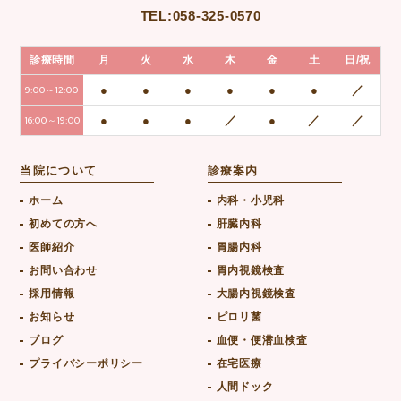
TEL:
058-325-0570
診療時間
月
火
水
木
金
土
日/祝
●
●
●
●
●
●
／
9:00～12:00
●
●
●
／
●
／
／
16:00～19:00
当院について
診療案内
ホーム
内科・小児科
初めての方へ
肝臓内科
医師紹介
胃腸内科
お問い合わせ
胃内視鏡検査
採用情報
大腸内視鏡検査
お知らせ
ピロリ菌
ブログ
血便・便潜血検査
プライバシーポリシー
在宅医療
人間ドック