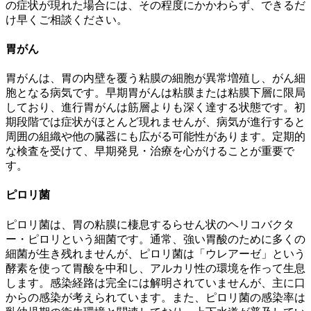
の症状が現れた場合には、その程度にかかわらず、できるだ
け早くご相談ください。
胃がん
胃がんは、胃の内壁を覆う粘膜の細胞が異常増殖し、がん細
胞となる病気です。早期胃がんは粘膜または粘膜下層に限局
しており、進行胃がんは筋層よりも深く達する状態です。初
期段階では症状がほとんど現れませんが、病気が進行すると
周囲の組織や他の臓器にも広がる可能性があります。定期的
な検査を受けて、早期発見・治療を心がけることが重要で
す。
ピロリ菌
ピロリ菌は、胃の粘膜に棲息するらせん状のヘリコバクタ
ー・ピロリという細菌です。通常、強い胃酸のために多くの
細菌が生き残れませんが、ピロリ菌は「ウレアーゼ」という
酵素を使って胃酸を中和し、アルカリ性の環境を作って生息
します。感染経路は完全には解明されていませんが、主に口
からの感染が考えられています。また、ピロリ菌の感染率は