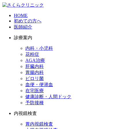
HOME
初めての方へ
医師紹介
診療案内
内科・小児科
花粉症
AGA治療
肝臓内科
胃腸内科
ピロリ菌
血便・便潜血
在宅医療
健康診断・人間ドック
予防接種
内視鏡検査
胃内視鏡検査